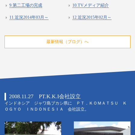
9.第二工場の完成
10.TVメディア紹介
11.近況2014年03月～
12.近況2015年02月～
最新情報（ブログ）へ
2008.11.27 PT.K.K.I会社設立
インドネシア ジャワ島ブカシ県に ＰＴ．ＫＯＭＡＴＳＵ Ｋ
ＯＧＹＯ ＩＮＤＯＮＥＳＩＡ 会社設立。