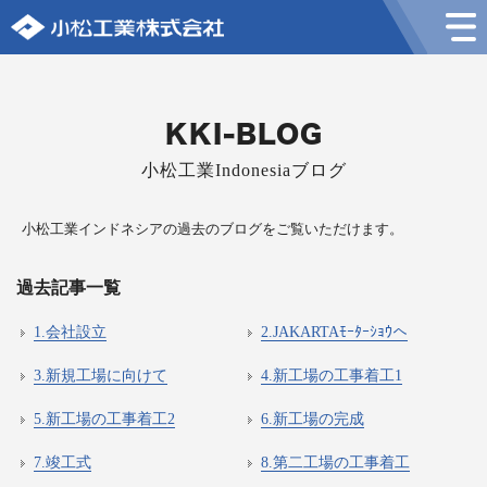
KKI-BLOG
小松工業Indonesiaブログ
小松工業インドネシアの過去のブログをご覧いただけます。
過去記事一覧
1.会社設立
2.JAKARTAﾓｰﾀｰｼｮｳへ
3.新規工場に向けて
4.新工場の工事着工1
5.新工場の工事着工2
6.新工場の完成
7.竣工式
8.第二工場の工事着工