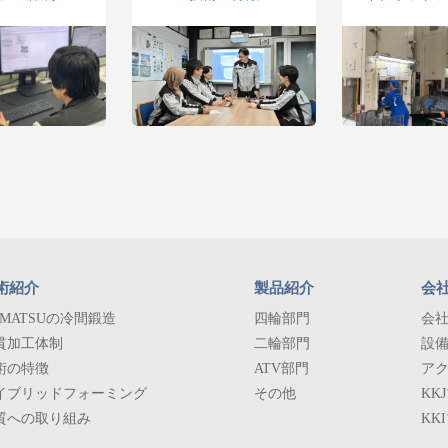
術紹介
製品紹介
会
OMATSUの冷間鍛造
四輪部門
会
貫加工体制
二輪部門
設
術の特徴
ATV部門
ア
イブリッドフォーミング
その他
KK
質への取り組み
KK