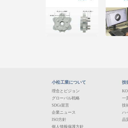
小松工業について
技
理念とビジョン
K
グローバル戦略
一
SDGs宣言
技
企業ニュース
ハ
ISO方針
品
個人情報保護方針